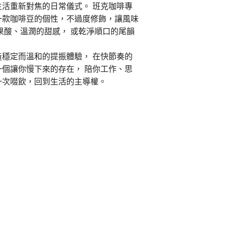
活重新對焦的日常儀式。 班克咖啡專
一款咖啡豆的個性，不過度修飾，讓風味
果酸、溫潤的甜感， 或乾淨順口的尾韻
穩定而溫和的提振體驗， 在快節奏的
個讓你慢下來的存在， 陪你工作、思
一次啜飲，回到生活的主導權。